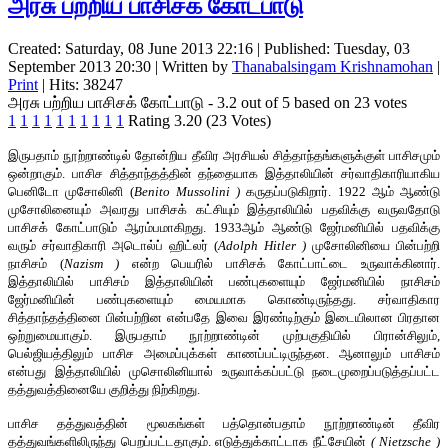
அரசு பற்றிய பாசிசக் கோட்பாடு
Created: Saturday, 08 June 2013 22:16
|
Published: Tuesday, 03
September 2013 20:30
|
Written by
Thanabalsingam Krishnamohan
|
Print
| Hits: 38247
அரசு பற்றிய பாசிசக் கோட்பாடு
-
3.2
out of
5
based on
23
votes
1
1
1
1
1
1
1
1
1
1
Rating 3.20 (23 Votes)
இருபதாம் நூற்றாண்டில் தோன்றிய தீவிர அரசியல் சித்தாந்தங்களுக்குள் பாசிசமும்
ஒன்றாகும். பாசிச சித்தாந்தத்தின் தந்தையாக இத்தாலியின் சர்வாதிகாரியாகிய
பெனிடோ முசோலினி (
Benito Mussolini
)
கருதப்படுகிறார். 1922 ஆம் ஆண்டு
முசோலினையும் அவரது பாசிசக் கட்சியும் இத்தாலியில் பதவிக்கு வருவதோடு
பாசிசக் கோட்பாடும் ஆரம்பமாகிறது. 1933ஆம் ஆண்டு ஜேர்மனியில் பதவிக்கு
வரும் சர்வாதிகாரி அடொல்ப் ஹிட்லர் (
Adolph Hitler
)
முசோலினியை பின்பற்றி
நாசிசம் (
Nazism
)
என்ற பெயரில் பாசிசக் கோட்பாட்டை உருவாக்கினார்.
இத்தாலியில் பாசிசம் இத்தாலியின் பண்புகளையும் ஜேர்மனியில் நாசிசம்
ஜேர்மனியின் பண்புகளையும் மையமாக கொண்டிருந்தது. சர்வாதிகார
சித்தாந்தத்தினை பின்பற்றின என்பதே இவை இரண்டிற்கும் இடையிலான பிரதான
ஒற்றுமையாகும். இருபதாம் நூற்றாண்டின் முற்பகுதியில் பிரான்சிலும்,
பெல்ஜியத்திலும் பாசிச அமைப்புக்கள் காணப்பட்டிருந்தன. ஆனாலும் பாசிசம்
என்பது இத்தாலியில் முசொலினியால் உருவாக்கப்பட்டு நடைமுறைப்படுத்தப்பட்ட
தத்துவத்தினையே குறித்து நிற்கிறது.
பாசிச தத்துவத்தின் மூலகங்கள் பத்தொன்பதாம் நூற்றாண்டின் தீவிர
தத்துவங்களிலிருந்து பெறப்பட்டதாகும். எடுத்துக்காட்டாக நீட்சேயின்
(
Nietzsche
)