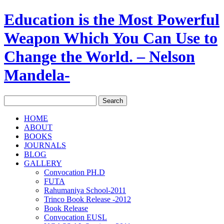
Education is the Most Powerful
Weapon Which You Can Use to
Change the World. – Nelson
Mandela-
HOME
ABOUT
BOOKS
JOURNALS
BLOG
GALLERY
Convocation PH.D
FUTA
Rahumaniya School-2011
Trinco Book Release -2012
Book Release
Convocation EUSL