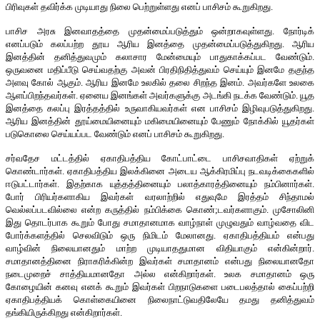
பிரிவுகள் தவிர்க்க முடியாது நிலை பெற்றுள்ளது எனப் பாசிசம் கூறுகிறது.
பாசிச அரசு இனவாதத்தை முதன்மைப்படுத்தும் ஒன்றாகவுள்ளது. நோர்டிக்
எனப்படும் கலப்பற்ற தூய ஆரிய இனத்தை முதன்மைப்படுத்துகிறது. ஆரிய
இனத்தின் தனித்துவமும் கலாசார மேன்மையும் பாதுகாக்கப்பட வேண்டும்.
ஒருவனை மதிப்பீடு செய்வதற்கு அவன் பிரதிநிதித்துவம் செய்யும் இனமே தகுந்த
அளவு கோல் ஆகும். ஆரிய இனமே உலகில் தலை சிறந்த இனம். அவர்களே உலகை
ஆளப்பிறந்தவர்கள். ஏனைய இனங்கள் அவர்களுக்கு அடங்கி நடக்க வேண்டும். யூத
இனத்தை கலப்பு இரத்தத்தில் உருவாகியவர்கள் என பாசிசம் இழிவுபடுத்துகிறது.
ஆரிய இனத்தின் தூய்மையினையும் மகிமையினையும் பேணும் நோக்கில் யூதர்கள்
படுகொலை செய்யப்பட வேண்டும் எனப் பாசிசம் கூறுகிறது.
சர்வதேச மட்டத்தில் ஏகாதிபத்திய கோட்பாட்டை பாசிசவாதிகள் ஏற்றுக்
கொண்டார்கள். ஏகாதிபத்திய இலக்கினை அடைய ஆக்கிரமிப்பு நடவடிக்கைகளில்
ஈடுபட்டார்கள். இதற்காக யுத்தத்தினையும் பலாத்காரத்தினையும் நம்பினார்கள்.
போர் பிரியர்களாகிய இவர்கள் வரலாற்றில் எதுவுமே இரத்தம் சிந்தாமல்
வெல்லப்படவில்லை என்ற கருத்தில் நம்பிக்கை கொண்;டவர்களாகும். முசோலினி
இது தொடர்பாக கூறும் போது சமாதானமாக வாழ்நாள் முழுவதும் வாழ்வதை விட
போர்க்களத்தில் செலவிடும் ஒரு நிமிடம் மேலானது. ஏகாதிபத்தியம் என்பது
வாழ்வின் நிலையானதும் மாற்ற முடியாததுமான விதியாகும் என்கின்றார்.
சமாதானத்தினை நிராகரிக்கின்ற இவர்கள் சமாதானம் என்பது நிலையானதோ
நடைமுறைச் சாத்தியமானதோ அல்ல என்கிறார்கள். உலக சமாதானம் ஒரு
கோழையின் கனவு எனக் கூறும் இவர்கள் பிறநாடுகளை படைபலத்தால் கைப்பற்றி
ஏகாதிபத்தியக் கொள்கையினை நிலைநாட்டுவதிலேயே தமது தனித்துவம்
தங்கியிருக்கிறது என்கிறார்கள்.