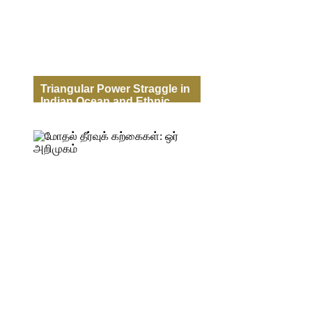
அணுகுகின்றது.சிக்கலான
விடயங்களையும்.பதங்களையும்
எளிமையாகவும்,தெளிவாகவும்,ஆழமாகவும்
இந் நூல் விளக்குகின்றது.
Triangular Power Straggle in
Indian Ocean and Ethnic
Conflict in Sri Lanka
இந்துசமுத்திரப் பிராந்தியத்தில்
முக்கோண அதிகாரப் போட்டியும்
இலங்கையின் இனமோதலும் குமரன்
புத்தக இல்லம், 2012 ISBN 978-955-
659-343-3 இந்துசமுத்திரப்
பிராந்தியத்தில் தனக்கிருக்கும் எதிர்கால
நலனைக் கருத்தில் கொண்டு
இலங்கையில் அதிக முதலீடுகளை சீனா
செய்து வருகின்றது. இதே அக்கறையுடன்
ஏனைய உலக நாடுகளும்
இலங்கையினைத் தமது தந்திரோபாயப்
பங்காளியாக மாற்றுவதற்கு
முயற்சிக்கின்றன.பூகோள
வல்லரசுகளும்,பிராந்திய வல்லரசுகளும்
நடத்தும் அதிகாரப் போராட்டத்தினால்
ஏற்படக்கூடிய பதிப்புக்களிலிருந்து
இலங்கை தன்னைத்தானே பாதுகாத்துக்