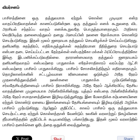
விமர்சனம்
பாசிசத்தினை ஒரு தத்துவமாக ஏற்றுக் கொள்ள முடியுமா என்ற
வாதப்பிரதிவாதங்கள் காணப்படுகின்றன. ஒரு தத்துவம் எனக் கூறுவதை விட
அரசியல் சந்தர்ப்ப வாதம் எனக்கூறுவதே பொருத்தமானதாகும். அதிகார
வெறிபிடித்த தலைமைத்துவம் தனது அமைப்பின் நலனை நோக்கமாக கொண்டு
செயற்படுகிறது. இதன் மூலம் ஜனநாயக தத்துவம் செயலிழக்கச் செய்யப்படுகிறது.
தனிமனித சுதந்திரம், எதிர்கருத்துக்கள் சுதந்திரமான நீதித்துறை செயற்பாடு
என்பன தடை செய்யப்பட்டன. தேர்தல்கள் என்பதற்கோ மக்கள் அபிப்பிராயத்திற்கோ
இங்கு இடமளிக்கப்படுவதில்லை. தாராண்மைவாத தத்துவம் ஜனநாயகம்
தனிமனிதவாதம் என்பவற்றை பாதுகாக்க எதேச்சாதிகாரம் வரம்பற்ற ஆட்சி
என்பவற்றை பாசிசம் பாதுகாக்கிறது. பாசிசம் சோசலிசத்திற்கும் எதிரானதாகும்.
தொழிலாளர்களின் சட்டபூர்வமான உரிமைகளை ஒடுக்கும் அதே நேரம்
முதலாளித்துவத்தின் நலன்களை பாதுகாக்க முற்படுகின்றது.
சர்வதேசியத்தினையும் பாசிசம் நிராகரிக்கிறது. அதே நேரம் ஆக்கிரமிப்பு தேசிய
வாதத்தினை முழுமையாக அங்கீகரிக்கின்றது. யுத்தம் என்பதை அங்கீகரிக்கின்ற
அதே நேரம் சமாதானத்தினை இழிவுபடுத்துகிறது. இன மேலாதிக்க கற்பனையினை
ஏற்றுக் கொண்டு ஏனைய இனங்களையும் தேசியங்களையும் இழிவுபடுத்தி அழிக்க
பாசிசம் முற்படுகிறது. ஆயினும் குறிப்பிட்ட காலம் பாசிசம் ஒரு தத்துவமாக
செயற்பட்டதை ஏற்றுக் கொள்ளத்தான் வேண்டும். உலகின் வரலாற்றுப் நிகழ்வினை
தீர்மானித்ததில் குறிப்பிடக் கூடியளவிற்கு பங்காற்றியது. இதன் மூலம் வரலாற்றில்
பாசிசம் தனக்கென ஓரிடத்தை ஒதுக்கி வைத்துள்ளது.
Share