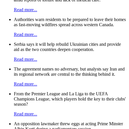
வன்முறையும்,மோதலும்
அகிம்சையும்,மோதலைத் தடுத்தல்,
Read more...
மோதலைத் தீர்த்தல், மோதல்
முகாமைத்துவம், மூன்றாம் தரப்பு
Authorities warn residents to be prepared to leave their homes
மத்தியஸ்தம், சமாதானக் கற்கை,
as fast-moving wildfires spread across western Canada.
சர்வதேச அரசியல், வெளிநாட்டுக்
கொள்கை, யுத்தம், கூட்டுப்பாதுகாப்பு,
Read more...
அதிகாரச் சமநிலை, சர்வதேசச் சட்டம்,
ஆயுதக் கட்டுப்பாடும்,ஆயுதக்களைவும்
போன்ற சர்வதேச அரசியலில் இடம்பெறும்
Serbia says it will help rebuild Ukrainian cities and provide
சில முக்கியமான கோட்பாடுகள் பல இந்
aid as the two countries deepen cooperation.
நூலில் சேர்க்கப்பட்டுள்ளன.
Read more...
The agreement names no adversary, but analysts say Iran and
its regional network are central to the thinking behind it.
Read more...
From the Premier League and La Liga to the UEFA
Champions League, which players hold the key to their clubs'
season?
Read more...
An opposition lawmaker threw eggs at acting Prime Minster
Albin Kurti during a parliamentary session.