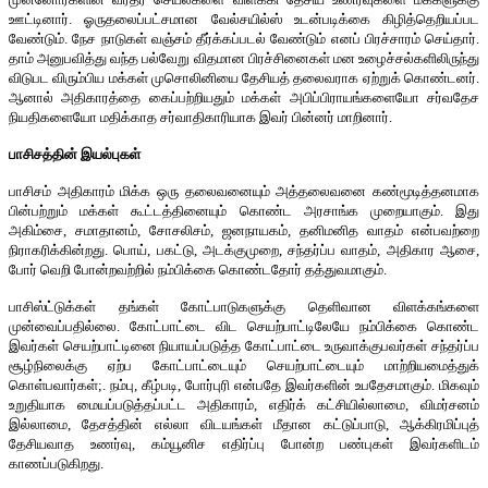
ஊட்டினார். ஓருதலைப்பட்சமான வேல்சயில்ஸ் உடன்படிக்கை கிழித்தெறியப்பட
வேண்டும். நேச நாடுகள் வஞ்சம் தீர்க்கப்படல் வேண்டும் எனப் பிரச்சாரம் செய்தார்.
தாம் அனுபவித்து வந்த பல்வேறு விதமான பிரச்சினைகள் மன உழைச்சல்களிலிருந்து
விடுபட விரும்பிய மக்கள் முசொலினியை தேசியத் தலைவராக ஏற்றுக் கொண்டனர்.
ஆனால் அதிகாரத்தை கைப்பற்றியதும் மக்கள் அபிப்பிராயங்களையோ சர்வதேச
நியதிகளையோ மதிக்காத சர்வாதிகாரியாக இவர் பின்னர் மாறினார்.
பாசிசத்தின் இயல்புகள்
பாசிசம் அதிகாரம் மிக்க ஒரு தலைவனையும் அத்தலைவனை கண்மூடித்தனமாக
பின்பற்றும் மக்கள் கூட்டத்தினையும் கொண்ட அரசாங்க முறையாகும். இது
அகிம்சை, சமாதானம், சோசலிசம், ஜனநாயகம், தனிமனித வாதம் என்பவற்றை
நிராகரிக்கின்றது. பொய், பகட்டு, அடக்குமுறை, சந்தர்ப்ப வாதம், அதிகார ஆசை,
போர் வெறி போன்றவற்றில் நம்பிக்கை கொண்டதோர் தத்துவமாகும்.
பாசிஸ்ட்டுக்கள் தங்கள் கோட்பாடுகளுக்கு தெளிவான விளக்கங்களை
முன்வைப்பதில்லை. கோட்பாட்டை விட செயற்பாட்டிலேயே நம்பிக்கை கொண்ட
இவர்கள் செயற்பாட்டினை நியாயப்படுத்த கோட்பாட்டை உருவாக்குபவர்கள் சந்தர்ப்ப
சூழ்நிலைக்கு ஏற்ப கோட்பாட்டையும் செயற்பாட்டையும் மாற்றியமைத்துக்
கொள்பவார்கள்;. நம்பு, கீழ்படி, போர்புரி என்பதே இவர்களின் உபதேசமாகும். மிகவும்
உறுதியாக மையப்படுத்தப்பட்ட அதிகாரம், எதிர்க் கட்சியில்லாமை, விமர்சனம்
இல்லாமை, தேசத்தின் எல்லா விடயங்கள் மீதான கட்டுப்பாடு, ஆக்கிரமிப்புத்
தேசியவாத உணர்வு, கம்யூனிச எதிர்ப்பு போன்ற பண்புகள் இவர்களிடம்
காணப்படுகிறது.