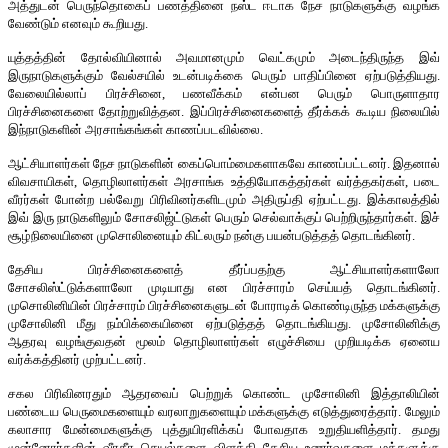
அத்துடன் பெருந்தொகைப் பணத்தினை நஸ்ட ஈடாக நேச நாடுகளுக்கு வழங்க
வேண்டும் எனவும் கூறியது.
யுத்தத்தின் தோல்வியினால் அவமானமும் வெட்கமும் அடைந்திருந்த இவ்
இருநாடுகளுக்கும் வேல்சயில் உடன்படிக்கை பெரும் பாதிப்பினை ஏற்படுத்தியது.
வேலையில்லாப் பிரச்சினை, பணவீக்கம் என்பன பெரும் பொருளாதார
பிரச்சினைகளை தோற்றுவித்தன. இப்பிரச்சினைகளைத் தீர்க்கக் கூடிய நிலையில்
இந்நாடுகளின் அரசாங்கங்கள் காணப்படவில்லை.
ஆட்சியாளர்கள் நேச நாடுகளின் கைப்பொம்மைகளாகவே காணப்பட்டனர். இதனால்
விவசாயிகள், தொழிலாளர்கள் அரசாங்க உத்தியோகத்தர்கள் வர்த்தகர்கள், படை
வீரர்கள் போன்ற பல்வேறு பிரிவினர்களிடமும் அதிருப்தி ஏற்பட்டது. இக்காலத்தில்
இவ் இரு நாடுகளிலும் சோசலிஜ்ட்டுகள் பெரும் செல்வாக்குப் பெற்றிருந்தார்கள். இச்
சூழ்நிலையினை முசொலினையும் கிட்லரும் நன்கு பயன்படுத்தத் தொடங்கினர்.
தேசிய பிரச்சினைகளைத் தீர்ப்பதற்கு ஆட்சியாளர்களாலோ
சோசலிஸ்ட்டுக்களாலோ முடியாது என பிரச்சாரம் செய்யத் தொடங்கினர்.
முசொலினியின் பிரச்சாரம் பிரச்சினைகளுடன் போராடிக் கொண்டிருந்த மக்களுக்கு
முசோலினி மீது நம்பிக்கையினை ஏற்படுத்தத் தொடங்கியது. முசோலினிக்கு
ஆதரவு வழங்குவதன் மூலம் தொழிலாளர்கள் எழுச்சியை முறியடிக்க ஏனைய
வர்க்கத்தினர் முற்பட்டனர்.
சகல பிரிவினரதும் ஆதரவைப் பெற்றுக் கொண்ட முசோலினி இத்தாலியின்
பண்டைய பெருமைகளையும் வரலாறுகளையும் மக்களுக்கு எடுத்துரைத்தார். மேலும்
கலாசார மேன்மைகளுக்கு புத்துயிரளிக்கப் போவதாக உறுதியளித்தார். தமது
முன்னோர்களின் வீரதீர செயல்களை விளக்கி தேசிய உணர்வுகளை மக்களுக்கு