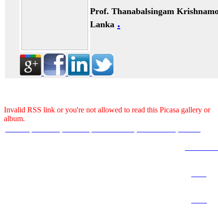
Prof. Thanabalsingam Krishnam
.
Lanka
Invalid RSS link or you're not allowed to read this Picasa gallery or
album.
HOME
ABOUT
BOOKS
JOURNALS
GALLERY
BLOG
ARTICL
2011
2012