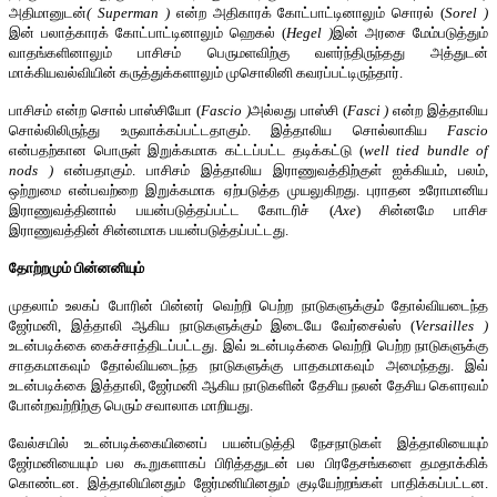
அதிமானுடன்
(
Superman
)
என்ற அதிகாரக் கோட்பாட்டினாலும் சொரல் (
Sorel
)
இன் பலாத்காரக் கோட்பாட்டினாலும் ஹெகல் (
Hegel
)
இன் அரசை மேம்படுத்தும்
வாதங்களினாலும் பாசிசம் பெருமளவிற்கு வளர்ந்திருந்தது அத்துடன்
மாக்கியவல்வியின் கருத்துக்களாலும் முசொலினி கவரப்பட்டிருந்தார்.
பாசிசம் என்ற சொல் பாஸ்சியோ (
Fascio
)
அல்லது பாஸ்சி (
Fasci
)
என்ற இத்தாலிய
சொல்லிலிருந்து உருவாக்கப்பட்டதாகும். இத்தாலிய சொல்லாகிய
Fascio
என்பதற்கான பொருள் இறுக்கமாக கட்டப்பட்ட தடிக்கட்டு (
well tied bundle of
nods
)
என்பதாகும். பாசிசம் இத்தாலிய இராணுவத்திற்குள் ஐக்கியம், பலம்,
ஒற்றுமை என்பவற்றை இறுக்கமாக ஏற்படுத்த முயலுகிறது. புராதன உரோமானிய
இராணுவத்தினால் பயன்படுத்தப்பட்ட கோடரிச் (
Axe
) சின்னமே பாசிச
இராணுவத்தின் சின்னமாக பயன்படுத்தப்பட்டது.
தோற்றமும் பின்னனியும்
முதலாம் உலகப் போரின் பின்னர் வெற்றி பெற்ற நாடுகளுக்கும் தோல்வியடைந்த
ஜேர்மனி, இத்தாலி ஆகிய நாடுகளுக்கும் இடையே வேர்சைல்ஸ் (
Versailles
)
உடன்படிக்கை கைச்சாத்திடப்பட்டது. இவ் உடன்படிக்கை வெற்றி பெற்ற நாடுகளுக்கு
சாதகமாகவும் தோல்வியடைந்த நாடுகளுக்கு பாதகமாகவும் அமைந்தது. இவ்
உடன்படிக்கை இத்தாலி, ஜேர்மனி ஆகிய நாடுகளின் தேசிய நலன் தேசிய கௌரவம்
போன்றவற்றிற்கு பெரும் சவாலாக மாறியது.
வேல்சயில் உடன்படிக்கையினைப் பயன்படுத்தி நேசநாடுகள் இத்தாலியையும்
ஜேர்மனியையும் பல கூறுகளாகப் பிரித்ததுடன் பல பிரதேசங்களை தமதாக்கிக்
கொண்டன. இத்தாலியினதும் ஜேர்மனியினதும் குடியேற்றங்கள் பாதிக்கப்பட்டன.