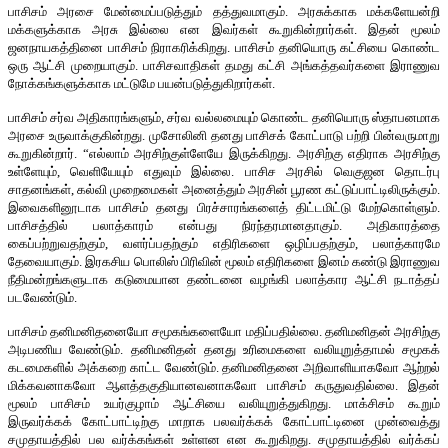
பாசிசம் அரசை மேன்மைப்படுத்தும் தத்துவமாகும். அரசுக்காக மக்களேயன்றி
மக்களுக்காக அரசு இல்லை என இவர்கள் கூறுகின்றார்கள். இதன் மூலம்
ஜனநாயகத்தினை பாசிசம் நிராகரிக்கிறது. பாசிசம் தனியொரு கட்சியை கொண்ட
ஒரு ஆட்சி முறையாகும். பாசிசவாதிகள் தமது கட்சி அங்கத்தவர்களை இராணுவ
நோக்கங்களுக்காக மட்டுமே பயன்படுத்துகிறார்கள்.
பாசிசம் சர்வ அதிகாரங்களும், சர்வ வல்லமையும் கொண்ட தனியொரு ஸ்தாபனமாக
அரசை உருவாக்குகின்றது. முசோலினி தனது பாசிசக் கோட்பாடு பற்றி பின்வருமாறு
கூறுகின்றார். “எல்லாம் அரசிற்குள்ளேயே இருக்கிறது. அரசிற்கு எதிராக அரசிற்கு
உள்ளேயும், வெளியேயும் எதுவும் இல்லை. பாசிச அரசில் வெகுஜன தொடர்பு
சாதனங்கள், கல்வி முறைமைகள் அனைத்தும் அரசின் பூரண கட்டுப்பாட்டிலிருக்கும்.
இவைகளினூடாக பாசிசம் தனது பிரச்சாரங்களைத் திட்டமிட்டு மேற்கொள்ளும்.
பாசிசத்தில் பலாத்காரம் என்பது நிரந்தரமானதாகும். அதிகாரத்தை
கைப்பற்றுவதற்கும், வளர்ப்பதற்கும் எதிரிகளை ஒழிப்பதற்கும், பலாத்காரமே
தேவையாகும். இரகசிய பொலிஸ் பிரிவின் மூலம் எதிரிகளை இனம் கண்டு இராணுவ
நீதிமன்றங்களுடாக கடுமையான தண்டனை வழங்கி பலாத்கார ஆட்சி நடாத்தப்
படவேண்டும்.
பாசிசம் தனிமனிதனையோ சமூகங்களையோ மதிப்பதில்லை. தனிமனிதன் அரசிற்கு
அடிபணிய வேண்டும். தனிமனிதன் தனது உரிமைகளை வலியுறுத்தாமல் சமூகக்
கடமைகளில் அக்கறை காட்ட வேண்டும். தனிமனிதனை அறிவாளியாகவோ ஆற்றல்
மிக்கவனாகவோ ஆளத்தகுதியானவனாகவோ பாசிசம் கருதுவதில்லை. இதன்
மூலம் பாசிசம் உயர்குழாம் ஆட்சியை வலியுறுத்துகிறது. மாக்சிசம் கூறும்
இருவர்க்கக் கோட்பாட்டிற்கு மாறாக பலவர்க்கக் கோட்பாட்டினை முன்வைத்து
சமுதாயத்தில் பல வர்க்கங்கள் உள்ளன என கூறுகிறது. சமுதாயத்தில் வர்க்கப்