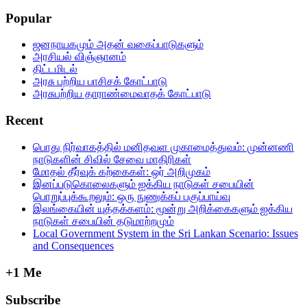
Popular
ஜனநாயகமும் அதன் வகைப்பாடுகளும்
அரசியல் விஞ்ஞானம்
திட்டமிடல்
அரசு பற்றிய பாசிசக் கோட்பாடு
அரசுபற்றிய தாராண்மைவாதக் கோட்பாடு
Recent
பொது நிர்வாகத்தில்‌ மனிதவள முகாமைத்துவம்‌: முன்னணி
நாடுகளின்‌ சிவில்‌ சேவை மாதிரிகள்‌
மோதல் தீர்வுக் கற்கைகள்: ஒர் அறிமுகம்
இனப்படுகொலைகளும் ஐக்கிய நாடுகள் சபையின்
பொறுப்புக்கூறலும்: ஒரு நுணுக்கப் பகுப்பாய்வு
இலங்கையின் யுத்தக்களம்: மூன்று அறிக்கைகளும் ஐக்கிய
நாடுகள் சபையின் தடுமாற்றமும்
Local Government System in the Sri Lankan Scenario: Issues
and Consequences
+1 Me
Subscribe