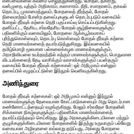
என்பவைகளில் கவனம் செலுத்துகின்றது. மோதல், தகராறு,
வன்முறை, யுத்தம் அதிகாரம், கலாசாரம். நீதி, சமாதானம், தகவல்
தொடர்பு, முகாமைத்துவம், மோதலைத் தீர்த்தல், மோதல்
நிலைமாற்றம் போன்ற தலைப்புகளுடன் தொடர்புபடும் வகையில்
மோதல் தீர்வுக் கற்கை நெறி பகுப்பாய்வு செய்யப்படுகின்றது.
தனிப்பட்ட, தேசிய, சர்வதேசிய மோதல் சூழ்நிலைகளுக்குப்
பதிலளிக்கும் வகையிலும், மோதலை ஆக்கபூர்வமாகப்
புரிந்துகொள்ளவும், தொடர்பு கொள்ளவும் மோதல் தீர்வுக் கற்கை
நெறி மாணவர்களைத் தயார்படுத்துகிறது. இவ்வகையில்
தமிழ்மொழி மூலமான பல்கலைக்கழக மாணவர்களுக்கும்,
அரசறிவியலை உயர்தரத்தில் கற்கும் மாணவர்களுக்கும், பொதுவான
விடயங்களைத் தேடி வாசிக்கும் வாசகர்களுக்கும் பயன்தரும்
வகையில் மோதல் தீர்வுக் கற்கைகள்: ஒர் அறிமுகம் என்னும்
தலைப்பில் எழுதப்பட்டுள்ள இந்நூல் வெளிவருகின்றது.
அணிந்துரை
மோதல் தீர்வுக் கற்கைகள்: ஒர் அறிமுகம் என்னும் இந்நூல்
மாணவர்களுக்கு தேவையான கோட்பாடுகளையும் அது தொடர்பான
கண்ணோட்டத்தையும் வழங்குகிறது. மேலும் சர்வதேச மோதலின்
சிக்கலான நிகழ்வுகளுக்குப் பதிலளிக்க மாணர்வர்களைத்
தயார்ப்படுத்தவும் செய்கிறது. இது அரசுகளுக்கிடையிலான மற்றும்
குழுக்களுக்கிடையிலான மோதல்களில் இருந்து உருவாகும் பல்வேறு
வகையான அழிவுகளை எவ்வாறு தடுப்பது, அல்லது மோதலை
எவ்வாறு நிர்வகிப்பது மற்றும் மோதலை எவ்வாறு தீர்ப்பது என்பது