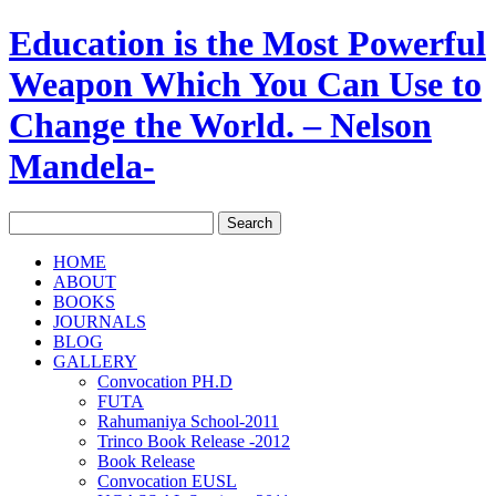
Education is the Most Powerful
Weapon Which You Can Use to
Change the World. – Nelson
Mandela-
HOME
ABOUT
BOOKS
JOURNALS
BLOG
GALLERY
Convocation PH.D
FUTA
Rahumaniya School-2011
Trinco Book Release -2012
Book Release
Convocation EUSL