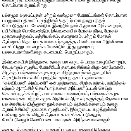
தொடர்பாக ஆராய்கிறது.
பல்சமூக அமைப்புகள் மற்றும் வன்முறை போராட்டங்கள் தொடர்பான
பயனுள்ள பதிலளிப்பு உத்திகள் தொடர்பான நமது புரிதல்
மேம்படுத்தப்பட வேண்டும். இவற்றில் நாம் ஆழமான அக்கறையும்,
பயிற்சியும் பெறவேண்டும். இவ்வகையில் மோதல் தீர்வு, மோதல்
முகாமைத்துவம், மத்தியஸ்தம், சமாதானம், மற்றும் மோதல்
ஆய்வுகள் தொடர்பாக மாணவர்களுக்கு அவசியமான அறிவினை
வாசிப்பினூடாக வழங்க வேண்டும். இது துறைசார்
புலமையாளர்களினது கடமையும், பொறுப்புமாகும்.
இவ்வகையில் இந்நூலை தனது பல வருட அயராத உழைப்பினாலும்,
தேடலாலும் எழுதிய பேராசிரியர் தனபாலசிங்கம் கிரு~;ணமோகன்,
கிழக்குப் பல்கலைக்கழக சமூக விஞ்ஞானங்கள் துறையின்
அரசறிவியல் கல்விப் புலத்தில் மூன்று தசாப்பதங்களாக
“கல்விப்பணி அறப்பணி” என்பதற்கமைய சிறந்த கற்றல், கற்பித்தல்
மற்றும் ஆராட்சிச் செயற்பாடுகளை அர்ப்பணிப்புடன் செய்து
கொண்டிருக்கின்றார். பாடசாலை மாணவர்கள், பல்கலைக்கழக
மாணவர்கள் மற்றும் சமூக அரசியல் ஆர்வலர்களுக்குத் தேவையான
பல அரசியல் விஞ்ஞான நூல்களையும் ஆக்கங்களையும் தனது
ஆராய்ச்சியின் மூலமாக எழுதியவர். இவருடைய எழுத்துக்கள்
பல்வேறு தளங்களிலும் ஆர்வமாக வாசிக்கப்படுவதும்,
பேசப்படுவதும் வெளிப்படையாக நான் அறிந்தவைகளாகும்.
எனது பல்கலைக்கழக மாணவப்பருவ வாழ்க்கையிலிருந்து