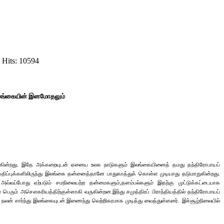
 Hits: 10594
் இலங்கையின் இனமோதலும்
ு வருகின்றது. இதே அக்கறையுடன் ஏனைய உலக நாடுகளும் இலங்கையினைத் தமது தந்திரோபாயப்
ய பதிப்புக்களிலிருந்து இலங்கை தன்னைத்தானே பாதுகாத்துக் கொள்ள முடியாது தடுமாறுகின்றது.
அவ்வப்போது ஏற்படும் சமநிலையற்ற தன்மைகளும்,தளம்பல்களும் இதற்கு முட்டுக்கட்டையாக
் பெரும் அசௌகரியத்திற்குள்ளாகி வருகின்றன.இந்து சமுத்திரப் பிராந்தியத்தில் தந்திரோபாயப்
நலன் சார்ந்து இலங்கையுடன் இணைந்து வெற்றிகரமாக முடித்து வைத்துள்ளனர்.
இச்சூழ்நிலையில்