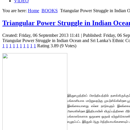
VIDEO
You are here:
Home
BOOKS
Triangular Power Struggle in Indian O
Triangular Power Struggle in Indian Ocean
Created: Friday, 06 September 2013 11:41
|
Published: Friday, 06 Se
Triangular Power Struggle in Indian Ocean and Sri Lanka’s Ethnic Co
1
1
1
1
1
1
1
1
1
1
Rating 3.89 (9 Votes)
இந்துசமுத்திரப் பிராந்தியத்தில் தனக்கி
பங்காளியாக மாற்றுவதற்கு முயற்சிக்கின்றன.ப
இலங்கையானது எல்லா நாடுகளும் இலங்கையின்
அமைகின்றன.இந்தியாவின் விருப்பத்தினை மீறி இ
பங்காளர்களாக ஒருவரை ஒருவர் ஏற்றுக்கொண்டு
எழுதப்பட்ட இந்நூல் ஆறு அத்தியாயங்களையும் ப