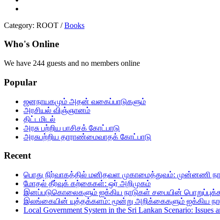
Category:
ROOT
/
Books
Who's Online
We have 244 guests and no members online
Popular
ஜனநாயகமும் அதன் வகைப்பாடுகளும்
அரசியல் விஞ்ஞானம்
திட்டமிடல்
அரசு பற்றிய பாசிசக் கோட்பாடு
அரசுபற்றிய தாராண்மைவாதக் கோட்பாடு
Recent
பொது நிர்வாகத்தில்‌ மனிதவள முகாமைத்துவம்‌: முன்னணி நாடு
மோதல் தீர்வுக் கற்கைகள்: ஒர் அறிமுகம்
இனப்படுகொலைகளும் ஐக்கிய நாடுகள் சபையின் பொறுப்புக்கூறல
இலங்கையின் யுத்தக்களம்: மூன்று அறிக்கைகளும் ஐக்கிய நா
Local Government System in the Sri Lankan Scenario: Issues