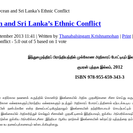
cean and Sri Lanka’s Ethnic Conflict
 and Sri Lanka’s Ethnic Conflict
ptember 2013 11:41
|
Written by
Thanabalsingam Krishnamohan
|
Print
|
nflict
-
5.0
out of
5
based on
1
vote
இந்துசமுத்திரப் பிராந்தியத்தில் முக்கோண அதிகாரப் போட்டியும
2012
குமரன் புத்தக இல்லம்,
ISBN 978-955-659-343-3
ருக்கும் எதிர்கால நலனைக் கருத்தில் கொண்டு இலங்கையில் அதிக முதலீடுகளை சீனா செய்த
ூகோள வல்லரசுகளும்,பிராந்திய வல்லரசுகளும் நடத்தும் அதிகாரப் போராட்டத்தினால் ஏற்படக்கூடி
 நண்பர்களே என்ற நிலைப்பாட்டிலிருந்தாலும் இலங்கையின் தந்திரோபாயச் செயற்பாட்டில் 
லங்கையில் அதிகரித்துச் செல்லும் சீனாவின் முதலீட்டினால் இந்தியாவும், ஐக்கிய அமெரிக்காவும
ள்ள ஐக்கிய அமெரிக்கா,சீனா ,இந்தியா ஆகிய நாடுகள் இலங்கையின் உள்நாட்டு யுத்தத்தை தம் 
ல உப தலைப்புக்களையும் உள்ளடக்கியுள்ளது.