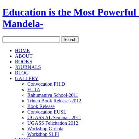
Education is the Most Powerfu
Mandela-
HOME
ABOUT
BOOKS
JOURNALS
BLOG
GALLERY
Convocation PH.D
FUTA
Rahumaniya School-2011
Trinco Book Release -2012
Book Release
Convocation EUSL
UGASS AL Seminar- 2011
UGASS Felicitation 2012
Workshop Giritala
Workshop SLFI