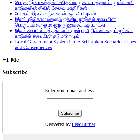
பொது நிர்வாகத்தில்‌ மனிதவள முகாமைத்துவம்‌: முன்னணி
நாடுகளின்‌ சிவில்‌ சேவை மாதிரிகள்‌
மோதல் தீர்வுக் கற்கைகள்: ஒர் அறிமுகம்
இனப்படுகொலைகளும் ஐக்கிய நாடுகள் சபையின்
பொறுப்புக்கூறலும்: ஒரு நுணுக்கப் பகுப்பாய்வு
இலங்கையின் யுத்தக்களம்: மூன்று அறிக்கைகளும் ஐக்கிய
நாடுகள் சபையின் தடுமாற்றமும்
Local Government System in the Sri Lankan Scenario: Issues
and Consequences
+1 Me
Subscribe
Enter your email address:
Delivered by
FeedBurner