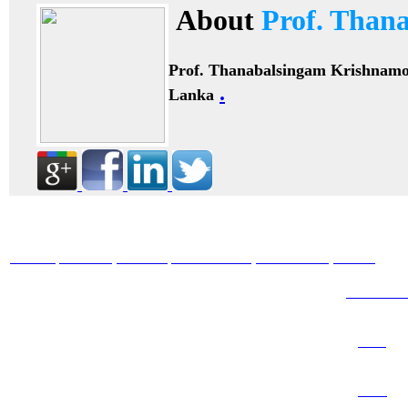
About
Prof. Than
Prof. Thanabalsingam Krishnam
.
Lanka
HOME
ABOUT
BOOKS
JOURNALS
GALLERY
BLOG
ARTICL
2011
2012