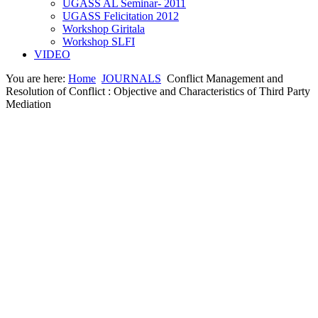
UGASS AL Seminar- 2011
UGASS Felicitation 2012
Workshop Giritala
Workshop SLFI
VIDEO
You are here:
Home
JOURNALS
Conflict Management and
Resolution of Conflict : Objective and Characteristics of Third Party
Mediation