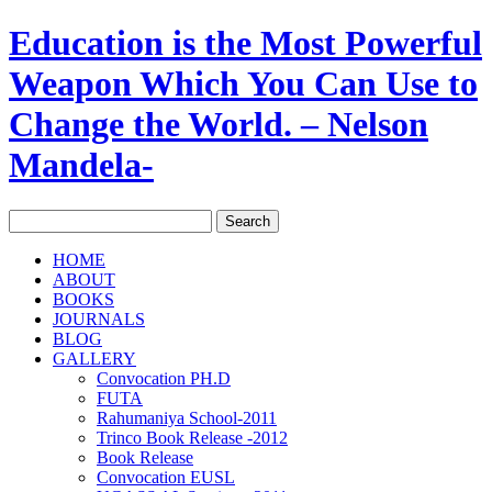
Education is the Most Powerful
Weapon Which You Can Use to
Change the World. – Nelson
Mandela-
HOME
ABOUT
BOOKS
JOURNALS
BLOG
GALLERY
Convocation PH.D
FUTA
Rahumaniya School-2011
Trinco Book Release -2012
Book Release
Convocation EUSL