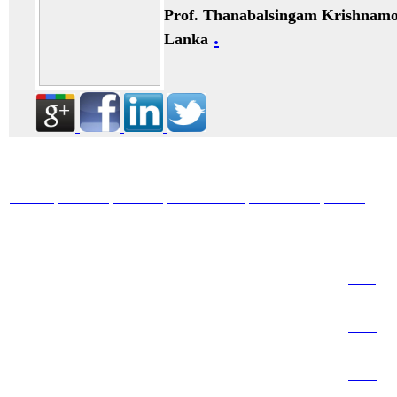
Prof. Thanabalsingam Krishnam
.
Lanka
HOME
ABOUT
BOOKS
JOURNALS
GALLERY
BLOG
ARTICL
2011
2012
2013