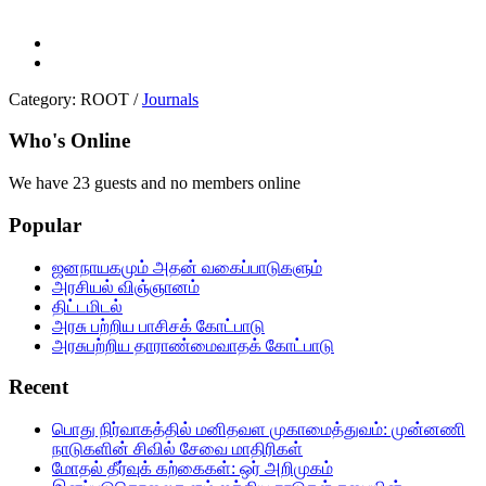
Category:
ROOT
/
Journals
Who's Online
We have 23 guests and no members online
Popular
ஜனநாயகமும் அதன் வகைப்பாடுகளும்
அரசியல் விஞ்ஞானம்
திட்டமிடல்
அரசு பற்றிய பாசிசக் கோட்பாடு
அரசுபற்றிய தாராண்மைவாதக் கோட்பாடு
Recent
பொது நிர்வாகத்தில்‌ மனிதவள முகாமைத்துவம்‌: முன்னணி
நாடுகளின்‌ சிவில்‌ சேவை மாதிரிகள்‌
மோதல் தீர்வுக் கற்கைகள்: ஒர் அறிமுகம்