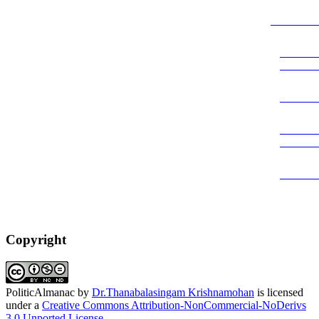
SUBJEC
DYNA
SCIEN
PUBLI
CONT
ANALY
COMPA
Copyright
PoliticAlmanac
by
Dr.Thanabalasingam Krishnamohan
is licensed
under a
Creative Commons Attribution-NonCommercial-NoDerivs
3.0 Unported License
.