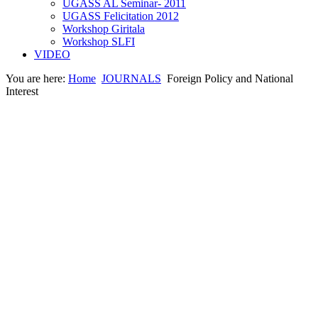
UGASS AL Seminar- 2011
UGASS Felicitation 2012
Workshop Giritala
Workshop SLFI
VIDEO
You are here:
Home
JOURNALS
Foreign Policy and National
Interest