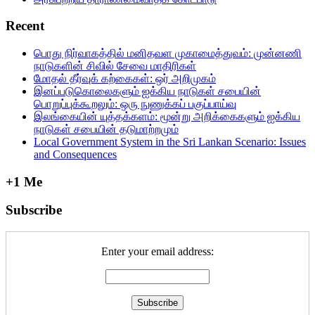
Recent
பொது நிர்வாகத்தில்‌ மனிதவள முகாமைத்துவம்‌: முன்னணி
நாடுகளின்‌ சிவில்‌ சேவை மாதிரிகள்‌
மோதல் தீர்வுக் கற்கைகள்: ஒர் அறிமுகம்
இனப்படுகொலைகளும் ஐக்கிய நாடுகள் சபையின்
பொறுப்புக்கூறலும்: ஒரு நுணுக்கப் பகுப்பாய்வு
இலங்கையின் யுத்தக்களம்: மூன்று அறிக்கைகளும் ஐக்கிய
நாடுகள் சபையின் தடுமாற்றமும்
Local Government System in the Sri Lankan Scenario: Issues
and Consequences
+1 Me
Subscribe
Enter your email address: