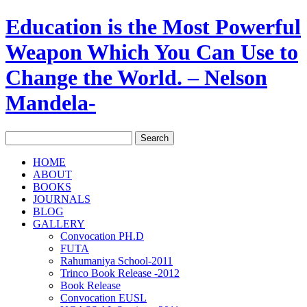
Education is the Most Powerful
Weapon Which You Can Use to
Change the World. – Nelson
Mandela-
HOME
ABOUT
BOOKS
JOURNALS
BLOG
GALLERY
Convocation PH.D
FUTA
Rahumaniya School-2011
Trinco Book Release -2012
Book Release
Convocation EUSL