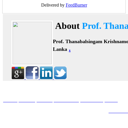
Delivered by
FeedBurner
About
Prof. Than
Prof. Thanabalsingam Krishnam
.
Lanka
HOME
ABOUT
BOOKS
JOURNALS
GALLERY
BLOG
ARTICL
2011