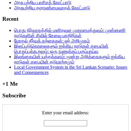
அரசு பற்றிய பாசிசக் கோட்பாடு
அரசுபற்றிய தாராண்மைவாதக் கோட்பாடு
Recent
பொது நிர்வாகத்தில்‌ மனிதவள முகாமைத்துவம்‌: முன்னணி
நாடுகளின்‌ சிவில்‌ சேவை மாதிரிகள்‌
மோதல் தீர்வுக் கற்கைகள்: ஒர் அறிமுகம்
இனப்படுகொலைகளும் ஐக்கிய நாடுகள் சபையின்
பொறுப்புக்கூறலும்: ஒரு நுணுக்கப் பகுப்பாய்வு
இலங்கையின் யுத்தக்களம்: மூன்று அறிக்கைகளும் ஐக்கிய
நாடுகள் சபையின் தடுமாற்றமும்
Local Government System in the Sri Lankan Scenario: Issues
and Consequences
+1 Me
Subscribe
Enter your email address: