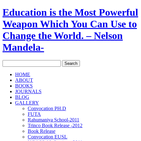
Education is the Most Powerful
Weapon Which You Can Use to
Change the World. – Nelson
Mandela-
HOME
ABOUT
BOOKS
JOURNALS
BLOG
GALLERY
Convocation PH.D
FUTA
Rahumaniya School-2011
Trinco Book Release -2012
Book Release
Convocation EUSL