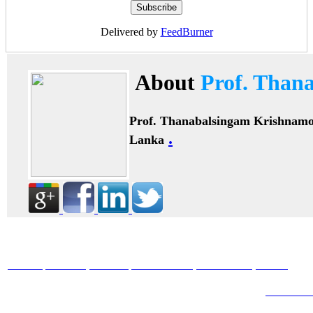
Delivered by
FeedBurner
About
Prof. Than
Prof. Thanabalsingam Krishnam
.
Lanka
HOME
ABOUT
BOOKS
JOURNALS
GALLERY
BLOG
ARTICL